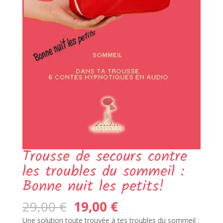
Trousse de secours contre
les troubles du sommeil :
Bonne nuit les petits!
Le
Le
29,00
€
19,00
€
prix
prix
Une solution toute trouvée à tes troubles du sommeil :