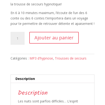
initial
actuel
la trousse de secours hypnotique!
était :
est :
29,00 €.
19,00 €.
En 6 à 10 minutes maximum, l’écoute de l’un des 6
conte ou des 6 contes t’emportera dans un voyage
pour te permettre de retrouver détente et apaisement !
quantité
Ajouter au panier
de
Trousse
de
secours
Catégories :
MP3 d'hypnose
,
Trousses de secours
contre
les
troubles
du
Description
sommeil
:
Description
Bonne
nuit
Les nuits sont parfois difficiles… L’esprit
les