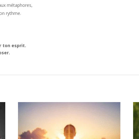
, aux métaphores,
ton rythme.
 ton esprit.
oser.