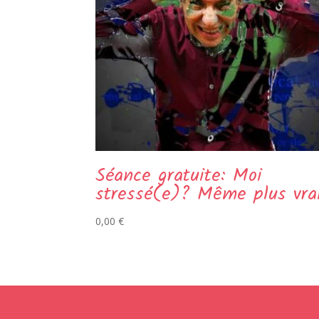
Séance gratuite: Moi
stressé(e)? Même plus vra
0,00
€