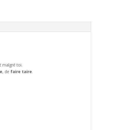
t malgré toi.
e
, de
faire taire
.