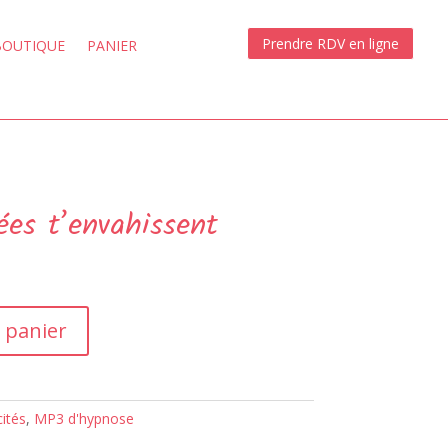
Prendre RDV en ligne
BOUTIQUE
PANIER
ées t’envahissent
 panier
ités
,
MP3 d'hypnose