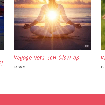
Voyage vers son Glow up
V
i!
15,00
€
10