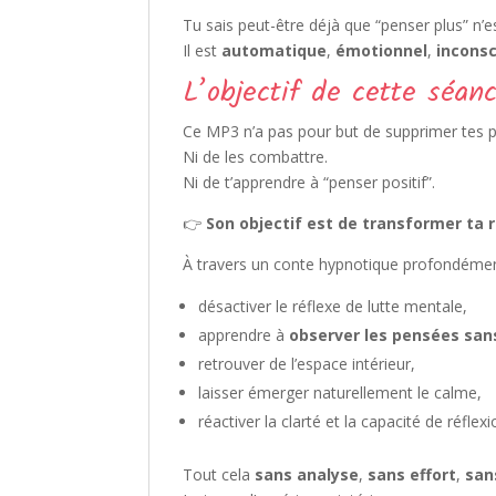
Tu sais peut-être déjà que “penser plus” n’e
Il est
automatique
,
émotionnel
,
inconsc
L’objectif de cette séan
Ce MP3 n’a pas pour but de supprimer tes 
Ni de les combattre.
Ni de t’apprendre à “penser positif”.
👉
Son objectif est de transformer ta 
À travers un conte hypnotique profondémen
désactiver le réflexe de lutte mentale,
apprendre à
observer les pensées sans
retrouver de l’espace intérieur,
laisser émerger naturellement le calme,
réactiver la clarté et la capacité de réflexi
Tout cela
sans analyse
,
sans effort
,
san