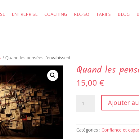
SE
ENTREPRISE
COACHING
REC-SO
TARIFS
BLOG
s
/ Quand les pensées t’envahissent
Quand les pens
15,00
€
quantité
Ajouter au
de
Quand
les
pensées
Catégories :
Confiance et capac
t'envahissent