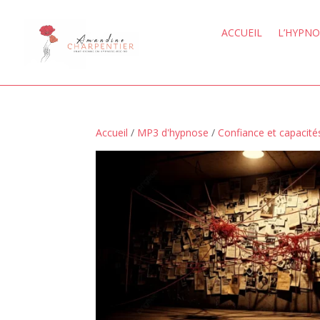
ACCUEIL
L’HYPNO
Accueil
/
MP3 d'hypnose
/
Confiance et capacité