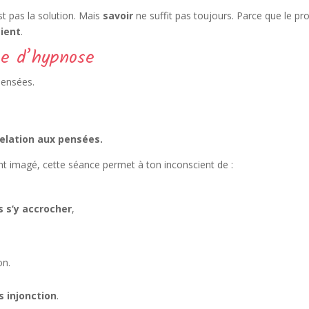
st pas la solution. Mais
savoir
ne suffit pas toujours. Parce que le pr
ient
.
ce d’hypnose
pensées.
relation aux pensées.
t imagé, cette séance permet à ton inconscient de :
 s’y accrocher
,
on.
s injonction
.